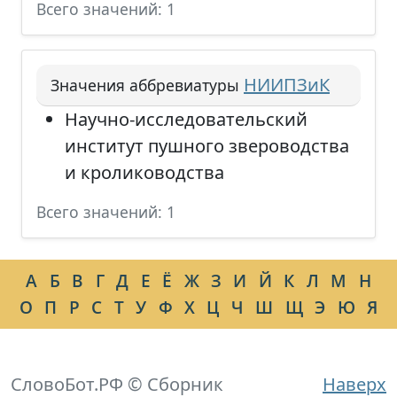
Всего значений: 1
НИИПЗиК
Значения аббревиатуры
Научно-исследовательский
институт пушного звероводства
и кролиководства
Всего значений: 1
А
Б
В
Г
Д
Е
Ё
Ж
З
И
Й
К
Л
М
Н
О
П
Р
С
Т
У
Ф
Х
Ц
Ч
Ш
Щ
Э
Ю
Я
СловоБот.РФ © Сборник
Наверх