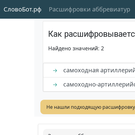
СловоБот.рф
Расшифровки аббревиатур
Как расшифровывает
Найдено значений: 2
самоходная артиллерий
→
самоходно-артиллерийс
→
Не нашли подходящую расшифровку