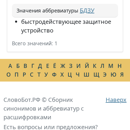
БДЗУ
Значения аббревиатуры
быстродействующее защитное
устройство
Всего значений: 1
А
Б
В
Г
Д
Е
Ё
Ж
З
И
Й
К
Л
М
Н
О
П
Р
С
Т
У
Ф
Х
Ц
Ч
Ш
Щ
Э
Ю
Я
СловоБот.РФ © Сборник
Наверх
синонимов и аббревиатур с
расшифровками
Есть вопросы или предложения?