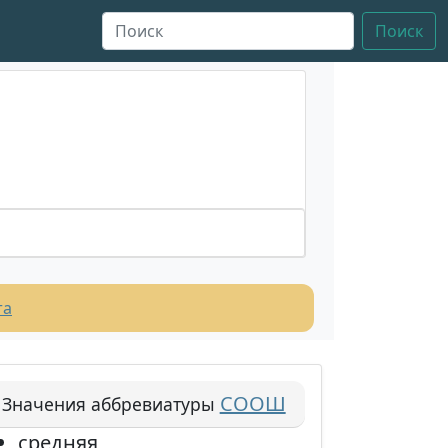
Поиск
та
СООШ
Значения аббревиатуры
средняя