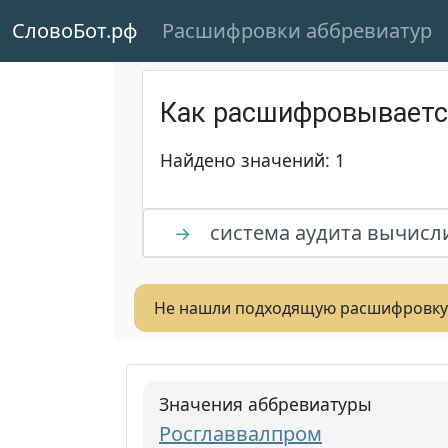
СловоБот.рф
Расшифровки аббревиатур
Как расшифровывает
Найдено значений: 1
система аудита вычисл
→
Не нашли подходящую расшифровку
Значения аббревиатуры
Росглаввалпром