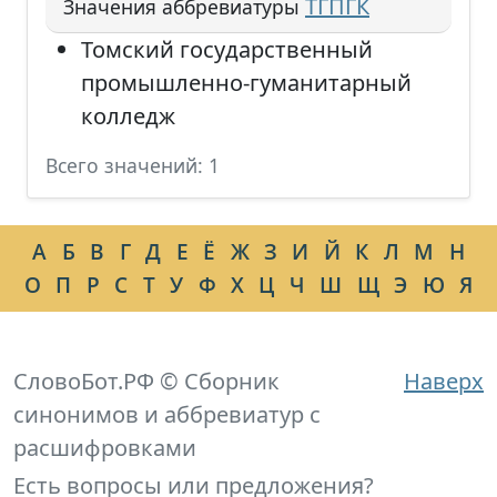
ТГПГК
Значения аббревиатуры
Томский государственный
промышленно-гуманитарный
колледж
Всего значений: 1
А
Б
В
Г
Д
Е
Ё
Ж
З
И
Й
К
Л
М
Н
О
П
Р
С
Т
У
Ф
Х
Ц
Ч
Ш
Щ
Э
Ю
Я
СловоБот.РФ © Сборник
Наверх
синонимов и аббревиатур с
расшифровками
Есть вопросы или предложения?