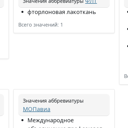
ФЛТ
Значения аббревиатуры
фторлоновая лакоткань
Всего значений: 1
В
Значения аббревиатуры
МОПавиа
Международное