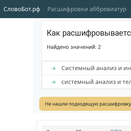
СловоБот.рф
Расшифровки аббревиатур
Как расшифровывает
Найдено значений: 2
Системный анализ и и
→
системный анализ и т
→
Не нашли подходящую расшифровку