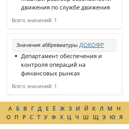
движения по службе движения
Всего значений: 1
ДОКОФР
Значения аббревиатуры
Департамент обеспечения и
контроля операций на
финансовых рынках
Всего значений: 1
А
Б
В
Г
Д
Е
Ё
Ж
З
И
Й
К
Л
М
Н
О
П
Р
С
Т
У
Ф
Х
Ц
Ч
Ш
Щ
Э
Ю
Я