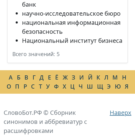
банк
научно-исследовательское бюро
национальная информационная
безопасность
Национальный институт бизнеса
Всего значений: 5
А
Б
В
Г
Д
Е
Ё
Ж
З
И
Й
К
Л
М
Н
О
П
Р
С
Т
У
Ф
Х
Ц
Ч
Ш
Щ
Э
Ю
Я
СловоБот.РФ © Сборник
Наверх
синонимов и аббревиатур с
расшифровками