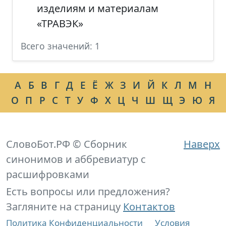
изделиям и материалам
«ТРАВЭК»
Всего значений: 1
А
Б
В
Г
Д
Е
Ё
Ж
З
И
Й
К
Л
М
Н
О
П
Р
С
Т
У
Ф
Х
Ц
Ч
Ш
Щ
Э
Ю
Я
СловоБот.РФ © Сборник
Наверх
синонимов и аббревиатур с
расшифровками
Есть вопросы или предложения?
Загляните на страницу
Контактов
Политика Конфиденциальности
Условия