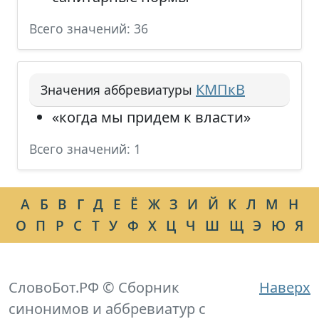
Всего значений: 36
КМПкВ
Значения аббревиатуры
«когда мы придем к власти»
Всего значений: 1
А
Б
В
Г
Д
Е
Ё
Ж
З
И
Й
К
Л
М
Н
О
П
Р
С
Т
У
Ф
Х
Ц
Ч
Ш
Щ
Э
Ю
Я
СловоБот.РФ © Сборник
Наверх
синонимов и аббревиатур с