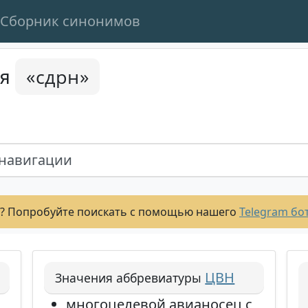
Сборник синонимов
«сдрн»
ся
онавигации
? Попробуйте поискать с помощью нашего
Telegram бо
ЦВН
Значения аббревиатуры
многоцелевой авианосец с