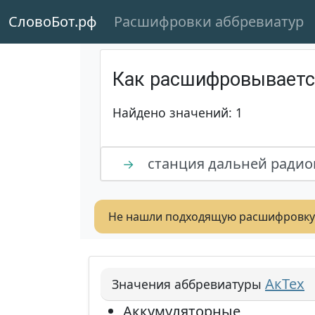
СловоБот.рф
Расшифровки аббревиатур
Как расшифровывает
Найдено значений: 1
станция дальней ради
→
Не нашли подходящую расшифровку
АкТех
Значения аббревиатуры
Аккумуляторные