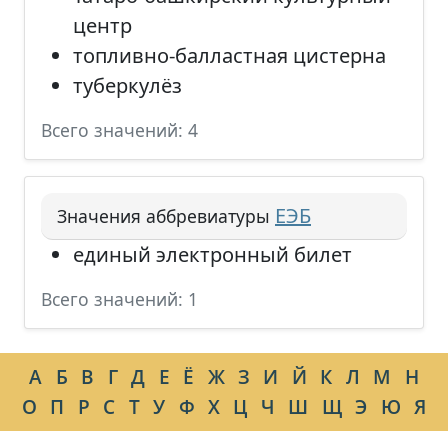
центр
топливно-балластная цистерна
туберкулёз
Всего значений: 4
ЕЭБ
Значения аббревиатуры
единый электронный билет
Всего значений: 1
А
Б
В
Г
Д
Е
Ё
Ж
З
И
Й
К
Л
М
Н
О
П
Р
С
Т
У
Ф
Х
Ц
Ч
Ш
Щ
Э
Ю
Я