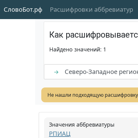
СловоБот.рф
Расшифровки аббревиатур
Как расшифровывает
Найдено значений: 1
Северо-Западное регио
→
Не нашли подходящую расшифровку
Значения аббревиатуры
РПИАЦ