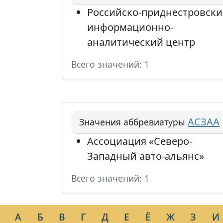
Российско-приднестровск
информационно-
аналитический центр
Всего значений: 1
АСЗАА
Значения аббревиатуры
Ассоциация «Северо-
Западный авто-альянс»
Всего значений: 1
А
Б
В
Г
Д
Е
Ё
Ж
З
И