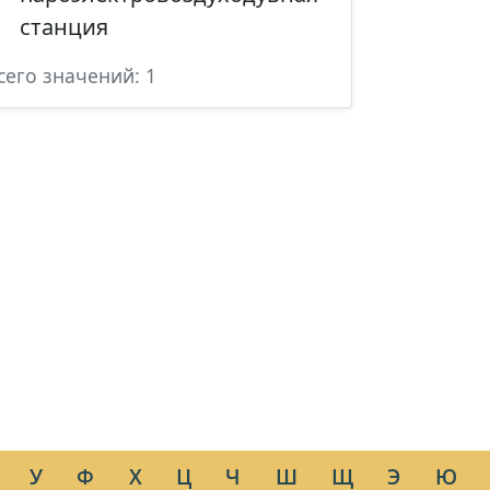
станция
сего значений: 1
У
Ф
Х
Ц
Ч
Ш
Щ
Э
Ю