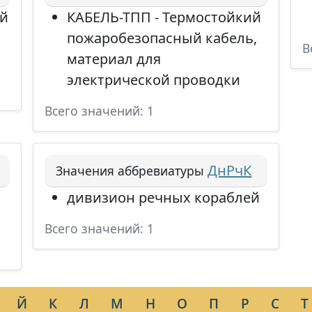
ий
КАБЕЛЬ-ТПП - Термостойкий
пожаробезопасный кабель,
В
материал для
электрической проводки
Всего значений: 1
ДнРчК
Значения аббревиатуры
дивизион речных кораблей
Всего значений: 1
Й
К
Л
М
Н
О
П
Р
С
Т