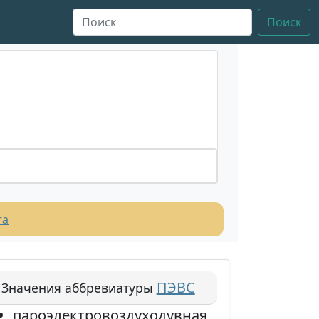
Поиск
та
ПЭВС
Значения аббревиатуры
пароэлектровоздуходувная