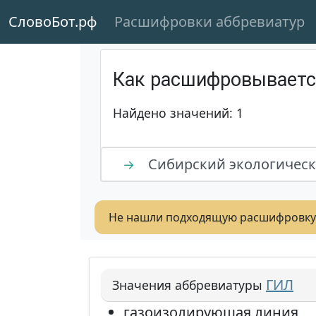
СловоБот.рф
Расшифровки аббревиатур
Как расшифровывает
Найдено значений: 1
Сибирский экологическ
→
Не нашли подходящую расшифровку
ГИЛ
Значения аббревиатуры
газоизолирующая линия