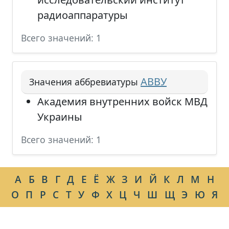
радиоаппаратуры
Всего значений: 1
АВВУ
Значения аббревиатуры
Академия внутренних войск МВД
Украины
Всего значений: 1
А
Б
В
Г
Д
Е
Ё
Ж
З
И
Й
К
Л
М
Н
О
П
Р
С
Т
У
Ф
Х
Ц
Ч
Ш
Щ
Э
Ю
Я