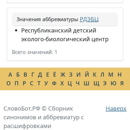
РДЭБЦ
Значения аббревиатуры
Республиканский детский
эколого-биологический центр
Всего значений: 1
А
Б
В
Г
Д
Е
Ё
Ж
З
И
Й
К
Л
М
Н
О
П
Р
С
Т
У
Ф
Х
Ц
Ч
Ш
Щ
Э
Ю
Я
СловоБот.РФ © Сборник
Наверх
синонимов и аббревиатур с
расшифровками