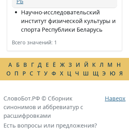
РБ
Научно-исследовательский
институт физической культуры и
спорта Республики Беларусь
Всего значений: 1
А
Б
В
Г
Д
Е
Ё
Ж
З
И
Й
К
Л
М
Н
О
П
Р
С
Т
У
Ф
Х
Ц
Ч
Ш
Щ
Э
Ю
Я
СловоБот.РФ © Сборник
Наверх
синонимов и аббревиатур с
расшифровками
Есть вопросы или предложения?