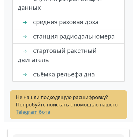
данных
средняя разовая доза
→
станция радиодальномера
→
стартовый ракетный
→
двигатель
съёмка рельефа дна
→
Не нашли подходящую расшифровку?
Попробуйте поискать с помощью нашего
Telegram бота