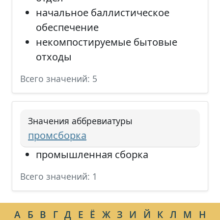
начальное баллистическое
обеспечение
некомпостируемые бытовые
отходы
Всего значений: 5
Значения аббревиатуры
промсборка
промышленная сборка
Всего значений: 1
А
Б
В
Г
Д
Е
Ё
Ж
З
И
Й
К
Л
М
Н