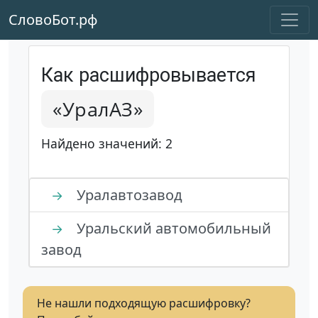
СловоБот.рф
Как расшифровывается
«УралАЗ»
Найдено значений: 2
Уралавтозавод
→
Уральский автомобильный
→
завод
Не нашли подходящую расшифровку?