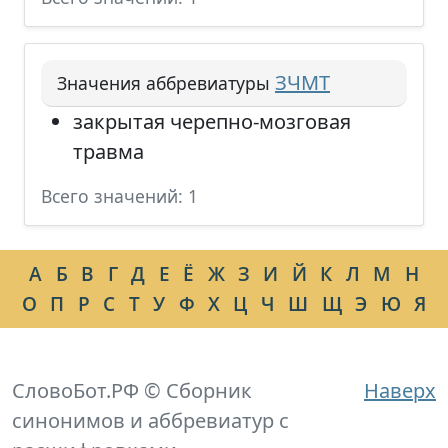
ЗЧМТ
Значения аббревиатуры
закрытая черепно-мозговая
травма
Всего значений: 1
А
Б
В
Г
Д
Е
Ё
Ж
З
И
Й
К
Л
М
Н
О
П
Р
С
Т
У
Ф
Х
Ц
Ч
Ш
Щ
Э
Ю
Я
СловоБот.РФ © Сборник
Наверх
синонимов и аббревиатур с