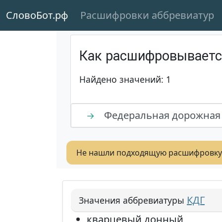
СловоБот.рф
Расшифровки аббревиатур
Как расшифровывает
Найдено значений: 1
Федеральная дорожная
→
Не нашли подходящую расшифровку
КДГ
Значения аббревиатуры
кварцевый донный