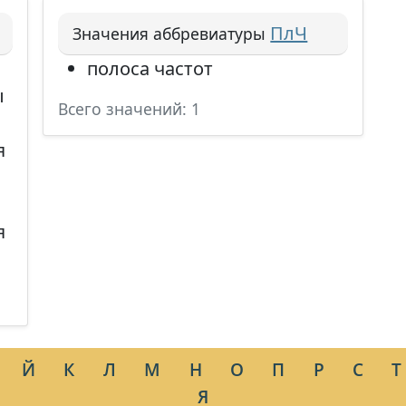
ПлЧ
Значения аббревиатуры
полоса частот
ы
Всего значений: 1
я
я
Й
К
Л
М
Н
О
П
Р
С
Т
Я