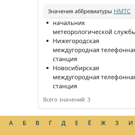
НМТС
Значения аббревиатуры
начальник
метеорологической служб
Нижегородская
междугородная телефонна
станция
Новосибирская
междугородная телефонна
станция
Всего значений: 3
А
Б
В
Г
Д
Е
Ё
Ж
З
И