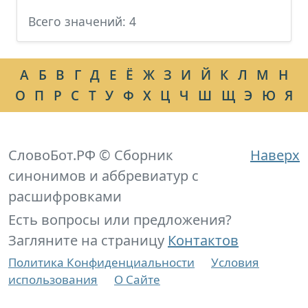
Всего значений: 4
А
Б
В
Г
Д
Е
Ё
Ж
З
И
Й
К
Л
М
Н
О
П
Р
С
Т
У
Ф
Х
Ц
Ч
Ш
Щ
Э
Ю
Я
СловоБот.РФ © Сборник
Наверх
синонимов и аббревиатур с
расшифровками
Есть вопросы или предложения?
Загляните на страницу
Контактов
Политика Конфиденциальности
Условия
использования
О Сайте