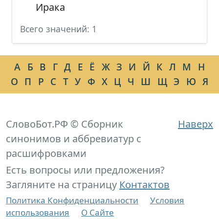
Ирака
Всего значений: 1
А
Б
В
Г
Д
Е
Ё
Ж
З
И
Й
К
Л
М
Н
О
П
Р
С
Т
У
Ф
Х
Ц
Ч
Ш
Щ
Э
Ю
Я
СловоБот.РФ © Сборник
Наверх
синонимов и аббревиатур с
расшифровками
Есть вопросы или предложения?
Загляните на страницу
Контактов
Политика Конфиденциальности
Условия
использования
О Сайте