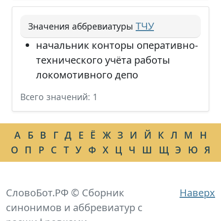
ТЧУ
Значения аббревиатуры
начальник конторы оперативно-
технического учёта работы
локомотивного депо
Всего значений: 1
А
Б
В
Г
Д
Е
Ё
Ж
З
И
Й
К
Л
М
Н
О
П
Р
С
Т
У
Ф
Х
Ц
Ч
Ш
Щ
Э
Ю
Я
СловоБот.РФ © Сборник
Наверх
синонимов и аббревиатур с