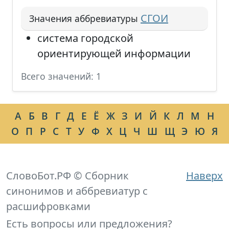
СГОИ
Значения аббревиатуры
система городской
ориентирующей информации
Всего значений: 1
А
Б
В
Г
Д
Е
Ё
Ж
З
И
Й
К
Л
М
Н
О
П
Р
С
Т
У
Ф
Х
Ц
Ч
Ш
Щ
Э
Ю
Я
СловоБот.РФ © Сборник
Наверх
синонимов и аббревиатур с
расшифровками
Есть вопросы или предложения?