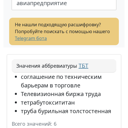
авиапредприятие
Не нашли подходящую расшифровку?
Попробуйте поискать с помощью нашего
Telegram бота
ТБТ
Значения аббревиатуры
соглашение по техническим
барьерам в торговле
Телевизионная биржа труда
тетрабутоксититан
труба бурильная толстостенная
Всего значений: 6