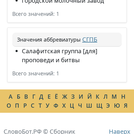
городской молочный завод
Всего значений: 1
СГПБ
Значения аббревиатуры
Салафитская группа [для]
проповеди и битвы
Всего значений: 1
А
Б
В
Г
Д
Е
Ё
Ж
З
И
Й
К
Л
М
Н
О
П
Р
С
Т
У
Ф
Х
Ц
Ч
Ш
Щ
Э
Ю
Я
СловоБот.РФ © Сборник
Наверх