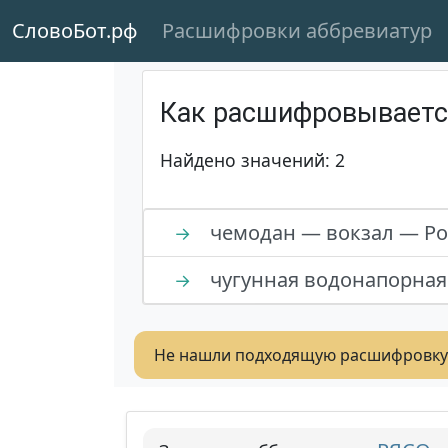
СловоБот.рф
Расшифровки аббревиатур
Как расшифровывает
Найдено значений: 2
чемодан — вокзал — Ро
→
чугунная водонапорная 
→
Не нашли подходящую расшифровку