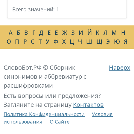
Всего значений: 1
А
Б
В
Г
Д
Е
Ё
Ж
З
И
Й
К
Л
М
Н
О
П
Р
С
Т
У
Ф
Х
Ц
Ч
Ш
Щ
Э
Ю
Я
СловоБот.РФ © Сборник
Наверх
синонимов и аббревиатур с
расшифровками
Есть вопросы или предложения?
Загляните на страницу
Контактов
Политика Конфиденциальности
Условия
использования
О Сайте