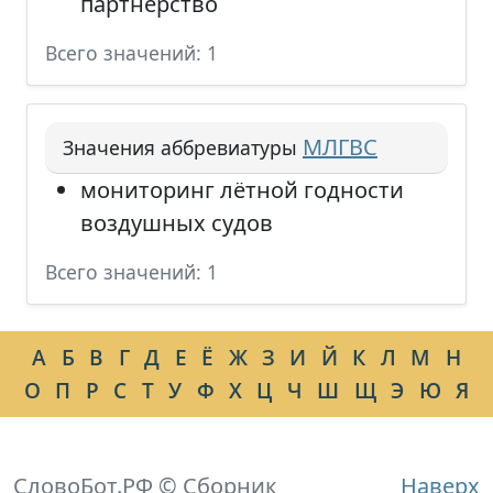
партнёрство
Всего значений: 1
МЛГВС
Значения аббревиатуры
мониторинг лётной годности
воздушных судов
Всего значений: 1
А
Б
В
Г
Д
Е
Ё
Ж
З
И
Й
К
Л
М
Н
О
П
Р
С
Т
У
Ф
Х
Ц
Ч
Ш
Щ
Э
Ю
Я
СловоБот.РФ © Сборник
Наверх