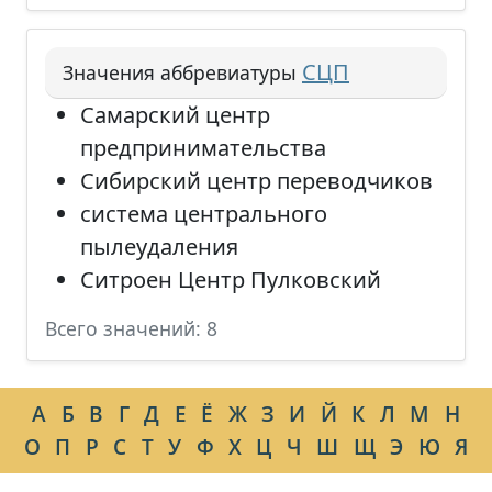
СЦП
Значения аббревиатуры
Самарский центр
предпринимательства
Сибирский центр переводчиков
система центрального
пылеудаления
Ситроен Центр Пулковский
Всего значений: 8
А
Б
В
Г
Д
Е
Ё
Ж
З
И
Й
К
Л
М
Н
О
П
Р
С
Т
У
Ф
Х
Ц
Ч
Ш
Щ
Э
Ю
Я