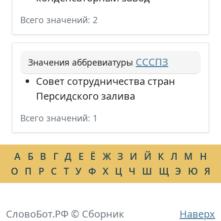
Всего значений: 2
СССПЗ
Значения аббревиатуры
Совет сотрудничества стран
Персидского залива
Всего значений: 1
А
Б
В
Г
Д
Е
Ё
Ж
З
И
Й
К
Л
М
Н
О
П
Р
С
Т
У
Ф
Х
Ц
Ч
Ш
Щ
Э
Ю
Я
СловоБот.РФ © Сборник
Наверх