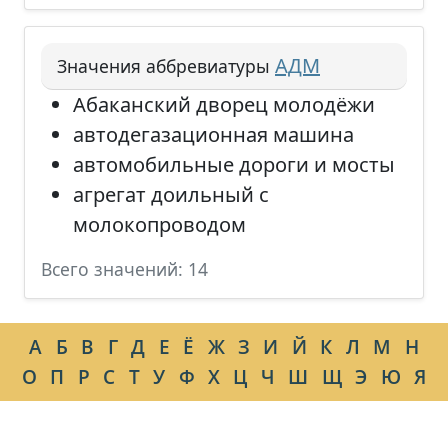
АДМ
Значения аббревиатуры
Абаканский дворец молодёжи
автодегазационная машина
автомобильные дороги и мосты
агрегат доильный с
молокопроводом
Всего значений: 14
А
Б
В
Г
Д
Е
Ё
Ж
З
И
Й
К
Л
М
Н
О
П
Р
С
Т
У
Ф
Х
Ц
Ч
Ш
Щ
Э
Ю
Я