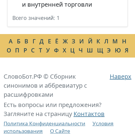
и внутренней торговли
Всего значений: 1
А
Б
В
Г
Д
Е
Ё
Ж
З
И
Й
К
Л
М
Н
О
П
Р
С
Т
У
Ф
Х
Ц
Ч
Ш
Щ
Э
Ю
Я
СловоБот.РФ © Сборник
Наверх
синонимов и аббревиатур с
расшифровками
Есть вопросы или предложения?
Загляните на страницу
Контактов
Политика Конфиденциальности
Условия
использования
О Сайте