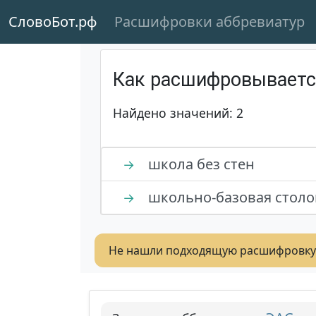
СловоБот.рф
Расшифровки аббревиатур
Как расшифровывает
Найдено значений: 2
школа без стен
→
школьно-базовая столо
→
Не нашли подходящую расшифровку