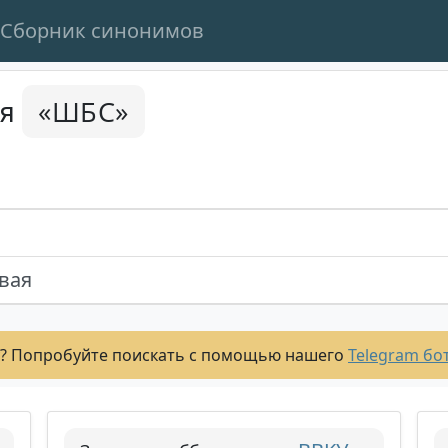
Сборник синонимов
«ШБС»
ся
вая
? Попробуйте поискать с помощью нашего
Telegram бо