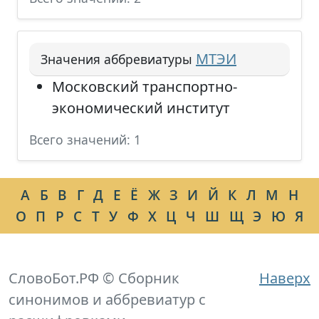
МТЭИ
Значения аббревиатуры
Московский транспортно-
экономический институт
Всего значений: 1
А
Б
В
Г
Д
Е
Ё
Ж
З
И
Й
К
Л
М
Н
О
П
Р
С
Т
У
Ф
Х
Ц
Ч
Ш
Щ
Э
Ю
Я
СловоБот.РФ © Сборник
Наверх
синонимов и аббревиатур с