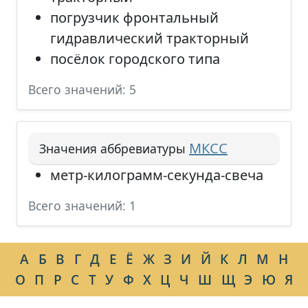
погрузчик фронтальный
гидравлический тракторный
посёлок городского типа
Всего значений: 5
МКСС
Значения аббревиатуры
метр-килограмм-секунда-свеча
Всего значений: 1
А
Б
В
Г
Д
Е
Ё
Ж
З
И
Й
К
Л
М
Н
О
П
Р
С
Т
У
Ф
Х
Ц
Ч
Ш
Щ
Э
Ю
Я