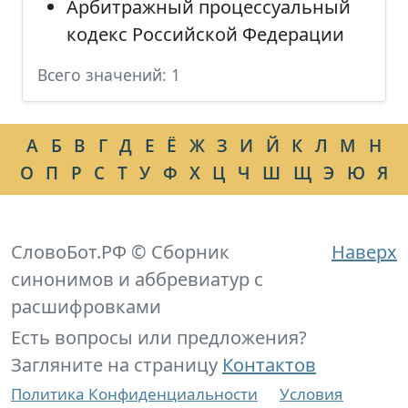
Арбитражный процессуальный
кодекс Российской Федерации
Всего значений: 1
А
Б
В
Г
Д
Е
Ё
Ж
З
И
Й
К
Л
М
Н
О
П
Р
С
Т
У
Ф
Х
Ц
Ч
Ш
Щ
Э
Ю
Я
СловоБот.РФ © Сборник
Наверх
синонимов и аббревиатур с
расшифровками
Есть вопросы или предложения?
Загляните на страницу
Контактов
Политика Конфиденциальности
Условия