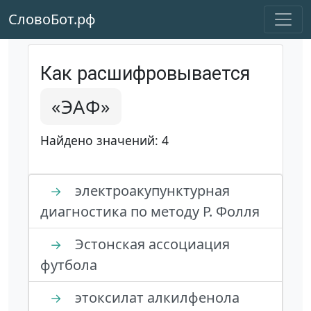
СловоБот.рф
Как расшифровывается
«ЭАФ»
Найдено значений: 4
электроакупунктурная
→
диагностика по методу Р. Фолля
Эстонская ассоциация
→
футбола
этоксилат алкилфенола
→