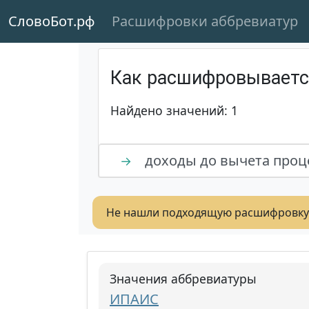
СловоБот.рф
Расшифровки аббревиатур
Как расшифровывает
Найдено значений: 1
доходы до вычета проц
→
Не нашли подходящую расшифровку
Значения аббревиатуры
ИПАИС