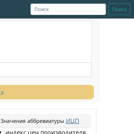
Поиск
та
ИЦП
Значения аббревиатуры
индекс цен производителя