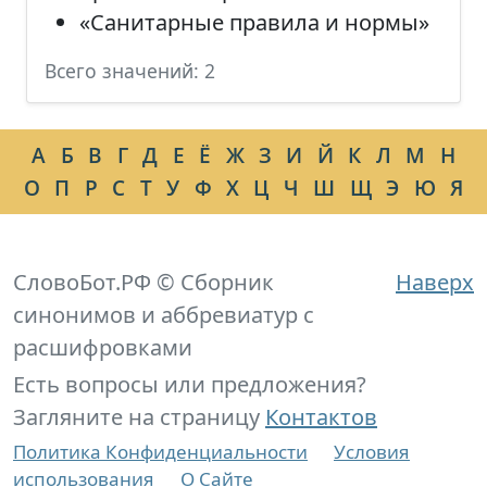
«Санитарные правила и нормы»
Всего значений: 2
А
Б
В
Г
Д
Е
Ё
Ж
З
И
Й
К
Л
М
Н
О
П
Р
С
Т
У
Ф
Х
Ц
Ч
Ш
Щ
Э
Ю
Я
СловоБот.РФ © Сборник
Наверх
синонимов и аббревиатур с
расшифровками
Есть вопросы или предложения?
Загляните на страницу
Контактов
Политика Конфиденциальности
Условия
использования
О Сайте