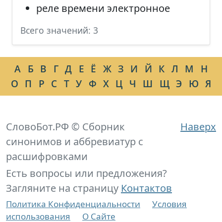
реле времени электронное
Всего значений: 3
А
Б
В
Г
Д
Е
Ё
Ж
З
И
Й
К
Л
М
Н
О
П
Р
С
Т
У
Ф
Х
Ц
Ч
Ш
Щ
Э
Ю
Я
СловоБот.РФ © Сборник
Наверх
синонимов и аббревиатур с
расшифровками
Есть вопросы или предложения?
Загляните на страницу
Контактов
Политика Конфиденциальности
Условия
использования
О Сайте