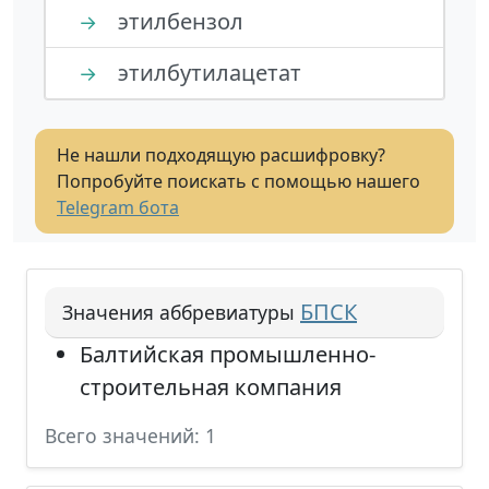
этилбензол
→
этилбутилацетат
→
Не нашли подходящую расшифровку?
Попробуйте поискать с помощью нашего
Telegram бота
БПСК
Значения аббревиатуры
Балтийская промышленно-
строительная компания
Всего значений: 1