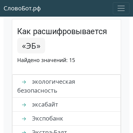
СловоБот.рф
Как расшифровывается
«ЭБ»
Найдено значений: 15
экологическая
→
безопасность
эксабайт
→
Экспобанк
→
Экстра-Балт
→