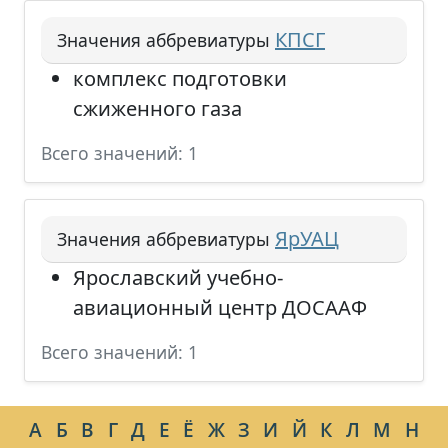
КПСГ
Значения аббревиатуры
комплекс подготовки
сжиженного газа
Всего значений: 1
ЯрУАЦ
Значения аббревиатуры
Ярославский учебно-
авиационный центр ДОСААФ
Всего значений: 1
А
Б
В
Г
Д
Е
Ё
Ж
З
И
Й
К
Л
М
Н