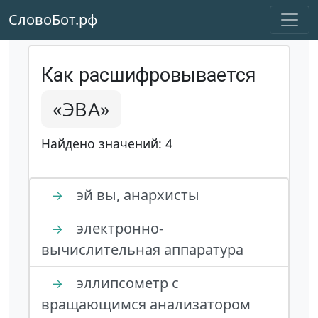
СловоБот.рф
Как расшифровывается
«ЭВА»
Найдено значений: 4
эй вы, анархисты
→
электронно-
→
вычислительная аппаратура
эллипсометр с
→
вращающимся анализатором