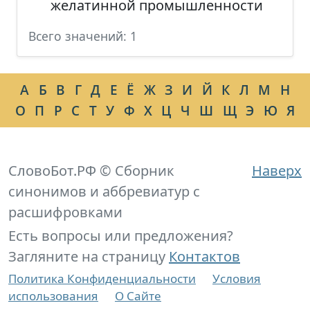
желатинной промышленности
Всего значений: 1
А
Б
В
Г
Д
Е
Ё
Ж
З
И
Й
К
Л
М
Н
О
П
Р
С
Т
У
Ф
Х
Ц
Ч
Ш
Щ
Э
Ю
Я
СловоБот.РФ © Сборник
Наверх
синонимов и аббревиатур с
расшифровками
Есть вопросы или предложения?
Загляните на страницу
Контактов
Политика Конфиденциальности
Условия
использования
О Сайте