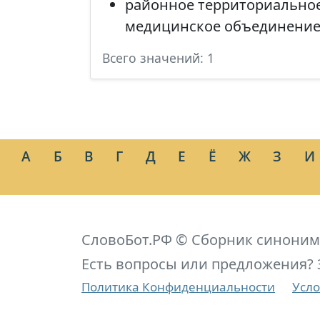
районное территориально
медицинское объединени
Всего значений: 1
А
Б
В
Г
Д
Е
Ё
Ж
З
И
СловоБот.РФ © Сборник синоним
Есть вопросы или предложения? 
Политика Конфиденциальности
Усло