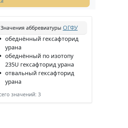
та
ОГФУ
Значения аббревиатуры
обеднённый гексафторид
урана
обеднённый по изотопу
235U гексафторид урана
отвальный гексафторид
урана
сего значений: 3