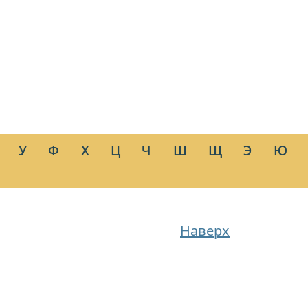
У
Ф
Х
Ц
Ч
Ш
Щ
Э
Ю
Наверх