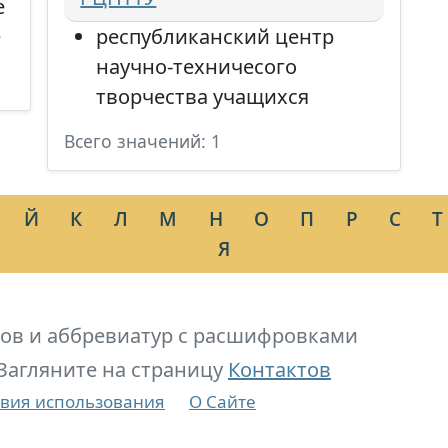
е
е
республиканский центр
научно-техничесого
творчества учащихся
Всего значений: 1
Й
К
Л
М
Н
О
П
Р
С
Т
Я
ов и аббревиатур с расшифровками
Загляните на страницу
Контактов
вия использования
О Сайте