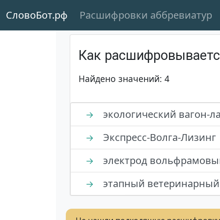
СловоБот.рф
Расшифровки аббревиатур
Как расшифровывает
Найдено значений: 4
экологический вагон-л
→
Экспресс-Волга-Лизинг
→
электрод вольфрамовы
→
этапный ветеринарный 
→