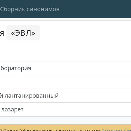
Сборник синонимов
«ЭВЛ»
ся
аборатория
й лантанированный
лазарет