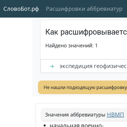
СловоБот.рф
Расшифровки аббревиатур
Как расшифровывает
Найдено значений: 1
экспедиция геофизичес
→
Не нашли подходящую расшифровку
НВМП
Значения аббревиатуры
начальная военно-