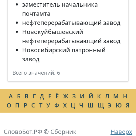
заместитель начальника
почтамта
нефтеперерабатывающий завод
Новокуйбышевский
нефтеперерабатывающий завод
Новосибирский патронный
завод
Всего значений: 6
А
Б
В
Г
Д
Е
Ё
Ж
З
И
Й
К
Л
М
Н
О
П
Р
С
Т
У
Ф
Х
Ц
Ч
Ш
Щ
Э
Ю
Я
СловоБот.РФ © Сборник
Наверх