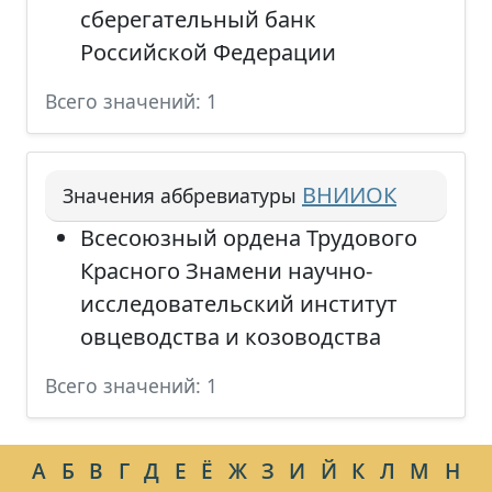
сберегательный банк
Российской Федерации
Всего значений: 1
ВНИИОК
Значения аббревиатуры
Всесоюзный ордена Трудового
Красного Знамени научно-
исследовательский институт
овцеводства и козоводства
Всего значений: 1
А
Б
В
Г
Д
Е
Ё
Ж
З
И
Й
К
Л
М
Н