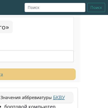
Поиск
го»
та
БКВУ
Значения аббревиатуры
бортовой компьютер