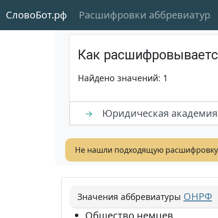
СловоБот.рф
Расшифровки аббревиатур
Как расшифровывает
Найдено значений: 1
Юридическая академия
→
Не нашли подходящую расшифровку
ОНРФ
Значения аббревиатуры
Общество немцев