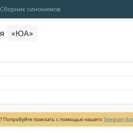
Сборник синонимов
«ЮА»
ся
? Попробуйте поискать с помощью нашего
Telegram бо