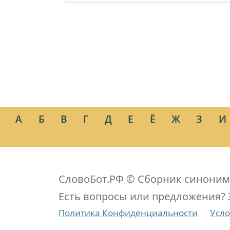
А
Б
В
Г
Д
Е
Ё
Ж
З
И
СловоБот.РФ © Сборник синоним
Есть вопросы или предложения? 
Политика Конфиденциальности
Усло