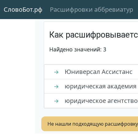
СловоБот.рф
Расшифровки аббревиатур
Как расшифровывает
Найдено значений: 3
Юниверсал Ассистанс
→
юридическая академия
→
юридическое агентство
→
Не нашли подходящую расшифровку