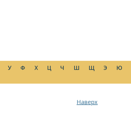
У
Ф
Х
Ц
Ч
Ш
Щ
Э
Ю
Наверх