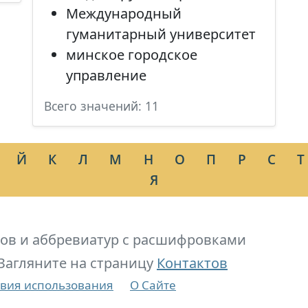
Международный
гуманитарный университет
минское городское
управление
Всего значений: 11
Й
К
Л
М
Н
О
П
Р
С
Т
Я
ов и аббревиатур с расшифровками
Загляните на страницу
Контактов
вия использования
О Сайте