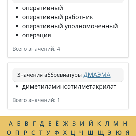
оперативный
оперативный работник
оперативный уполномоченный
операция
Всего значений: 4
ДМАЭМА
Значения аббревиатуры
диметиламиноэтилметакрилат
Всего значений: 1
А
Б
В
Г
Д
Е
Ё
Ж
З
И
Й
К
Л
М
Н
О
П
Р
С
Т
У
Ф
Х
Ц
Ч
Ш
Щ
Э
Ю
Я