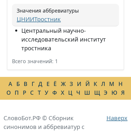
Значения аббревиатуры
ЦНИИТростник
Центральный научно-
исследовательский институт
тростника
Всего значений: 1
А
Б
В
Г
Д
Е
Ё
Ж
З
И
Й
К
Л
М
Н
О
П
Р
С
Т
У
Ф
Х
Ц
Ч
Ш
Щ
Э
Ю
Я
СловоБот.РФ © Сборник
Наверх
синонимов и аббревиатур с