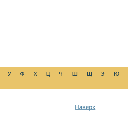
У
Ф
Х
Ц
Ч
Ш
Щ
Э
Ю
Наверх