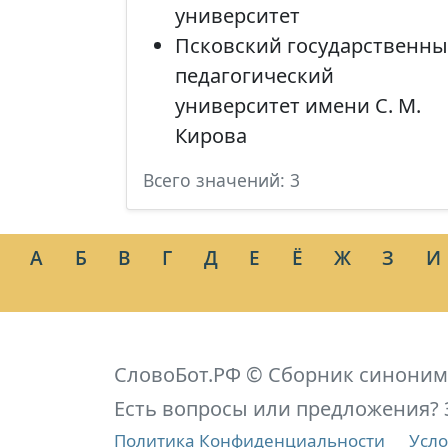
университет
Псковский государственн
педагогический
университет имени С. М.
Кирова
Всего значений: 3
А
Б
В
Г
Д
Е
Ё
Ж
З
И
СловоБот.РФ © Сборник синоним
Есть вопросы или предложения? 
Политика Конфиденциальности
Усло