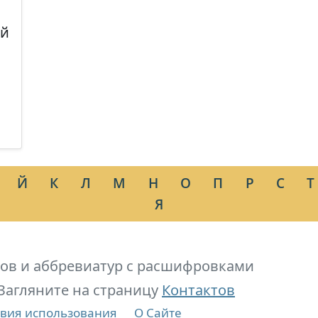
ый
Й
К
Л
М
Н
О
П
Р
С
Т
Я
ов и аббревиатур с расшифровками
Загляните на страницу
Контактов
вия использования
О Сайте