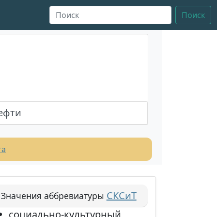
Поиск
ефти
та
СКСиТ
Значения аббревиатуры
социально-культурный