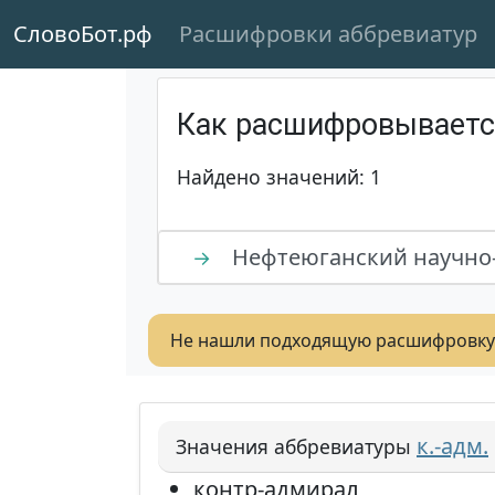
СловоБот.рф
Расшифровки аббревиатур
Как расшифровывает
Найдено значений: 1
Нефтеюганский научно-
→
Не нашли подходящую расшифровку
к.-адм.
Значения аббревиатуры
контр-адмирал